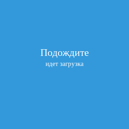
я HP CN054AE 933XL Officejet 6100/6600/6700 18ml Cyan AQ
ejet 6100/6600/6700 18ml Cyan AQUAMA
Подождите
идет загрузка
l Cyan