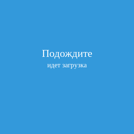
Подписаться
Главная
/
2. Струйные картриджи (Совместимые)
/
Картридж
для HP C9364 № 129 Black AQUAMARINE (Совместимый)
Картридж для HP C9364 № 129 Black
AQUAMARINE (Совместимый)
Артикул
Подождите
ATR-C9364Bk
Посмотреть все характеристики
идет загрузка
нет в наличии
Запрос цены
Добавить к сравнению
Описание и характеристики
Отзывы
Доставка и оплата
Артикул
ATR-C9364Bk
Оставить отзыв
Пока нет ни одного отзыва о данном товаре. Ваш отзыв будет
первым!