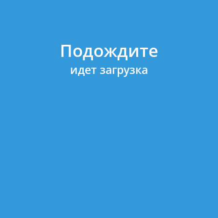
Подождите
идет загрузка
Предлагаем Вам купить картридж для HP C4907AN №
940XL Cyan AQUAMARINE (Совместимый). Мы очень
тщательно следим за качеством реализуемой продукции
и отдаем предпочтение только проверенным
производителям.
Чтобы купить картридж для HP C4907AN № 940XL Cyan
AQUAMARINE (Совместимый) в нашем интернет-магазине
Вам достаточно оформить заказ любым удобным
способом:
На сайте.
Для этого нужно выбрать понравившиеся
Вам товары, положить их в корзину и оформить покупку
(не займет много времени).