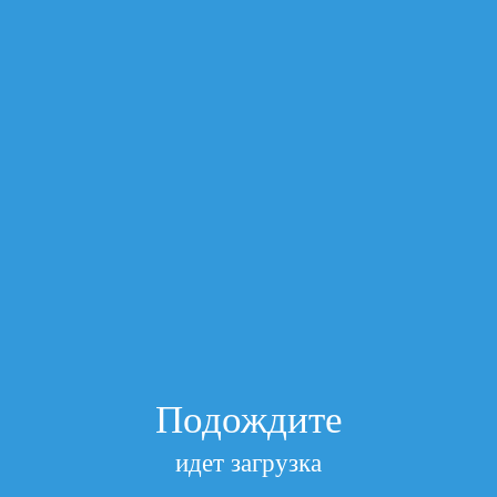
Подписаться
Главная
/
2. Струйные картриджи (Совместимые)
/
Картридж
для Canon CLI-471XL PIXMA MG5740/6840/7740 Gray
AQUAMARINE (Совместимый)
Картридж для Canon CLI-471XL
PIXMA MG5740/6840/7740 Gray
AQUAMARINE (Совместимый)
Артикул
AT-CLI471XLGY
Посмотреть все характеристики
в наличии
Запрос цены
Добавить к сравнению
Описание и характеристики
Отзывы
Доставка и оплата
Подождите
Артикул
AT-CLI471XLGY
идет загрузка
115*25*55 Box5 200 in Box 0,00016