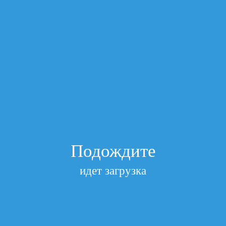
Подписаться
Главная
/
2. Струйные картриджи (Совместимые)
/
Картридж
для Brother LC525XLY DCP J100/J105/J200 Yellow
AQUAMARINE (Совместимый)
Картридж для Brother LC525XLC DCP
J100/J105/J200 Yellow AQUAMARINE
(Совместимый)
Артикул
AT-LC525XLY
Посмотреть все характеристики
в наличии
Запрос цены
Подождите
Добавить к сравнению
Описание и характеристики
идет загрузка
Отзывы
Доставка и оплата
Артикул
AT-LC525XLY
95*23*80 Box1 200 in Box 0,00018
OD-LC525XLY BROTHER LC525XLY DCP J100/J105/J200