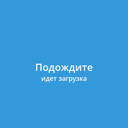
ул
WB 013R00591 DRUM
91
rkCentre 5325/5330/5335
p
Подождите
ge Yield
идет загрузка
*250 Box9