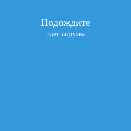
К
КАТЮША
Перейти в раздел «По категориям»
Подождите
Показать полный список
Подписаться на рассылки
Получайте самые свежие новости
идет загрузка
Подписаться
Главная
/
1. Лазерные картриджи (Совместимые)
/
Картридж
для Samsung MLT-R707L SL-K2200 DRUM 80K White Box
(Совместимый)
Картридж для Samsung MLT-D707L SL-
K2200 DRUM 80K White Box
(Совместимый)
Производитель
Samsung
Артикул
WB MLT-R707L DRUM
Посмотреть все характеристики
нет в наличии
Запрос цены
Добавить к сравнению