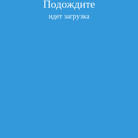
Подождите
идет загрузка
я OKI B412/432/MB472/492/B512/MB562 45807106/45807120 
2/B512/MB562 45807106/45807120 7K AQ