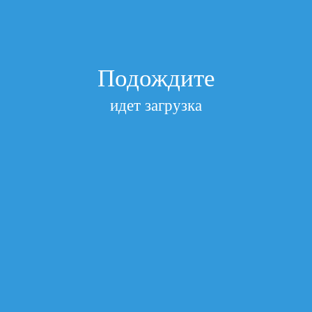
К
КАТЮША
Перейти в раздел «По категориям»
Показать полный список
Подписаться на рассылки
Подождите
Получайте самые свежие новости
Подписаться
Главная
/
1. Лазерные картриджи (Совместимые)
/
Картридж
идет загрузка
для HP W 2030X HP LJP M454/M479 7.5K Black БЕЗ ЧИПА
AQUAMARINE (Совместимый)
Картридж для HP W 2030X HP LJP
M454/M479 7.5K Black БЕЗ ЧИПА
AQUAMARINE (Совместимый)
Производитель
Hewlett-Packard
Артикул
AT-W2030X (415X) No Chip
Посмотреть все характеристики
нет в наличии
Запрос цены
Добавить к сравнению