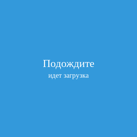
К
КАТЮША
Перейти в раздел «По категориям»
Показать полный список
Подписаться на рассылки
Получайте самые свежие новости
Подписаться
Главная
/
1. Лазерные картриджи (Совместимые)
/
Картридж
для Brother TN3380 HL5440/5450/5470/6180/DCP-8110/MFC-
8520 8K AQUAMARINE (Совместимый)
Подождите
Картридж для Brother TN3380
идет загрузка
HL5440/5450/5470/6180/DCP-8110/MFC-
8520 8K AQUAMARINE
(Совместимый)
Производитель
Brother
Артикул
AT-TN3380
Посмотреть все характеристики
нет в наличии